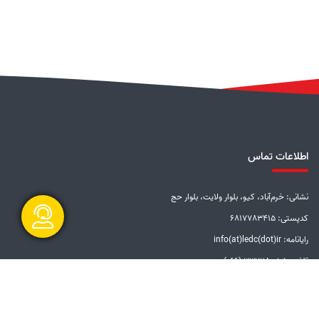
اطلاعات تماس
نشانی: خرم‌آباد، کیو، بلوار ولایت، بلوار حج
کدپستی: 6817783415
رایانامه: info(at)ledc(dot)ir
گفتگو آنلاین
تلفن: 5-33228001 (066)
دورنگار: 33201612 (066)