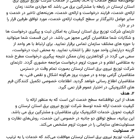
توافق‌نامه سطح خدمات یا SLA بخشی از خدمات شرکت توزیع نیروی برق
استان لرستان در رابطه با مشترکین برق می باشد که مواردی مانند: زمان
ارائه‌ی خدمت، فرایند درخواست و ارائه‌ی خدمت، هزینه‌های تاخیر در خدمت و
سایر عوامل تاثیرگذار بر سطح کیفیت ارائه‌ی خدمت، مورد توافق طرفین قرار را
در بر دارد.
تارنمای شرکت توزیع برق استان لرستان به امکان ثبت و پیگیری درخواست ها
و شکایات شما متقاضیان گرامی مجهز می باشد. در این قسمت شما میتوانید
با حوزه های مختلف سازمان تماس برقرار نمایید. برای ارتباط با هر واحد از
گزینه دپارتمان واحد مورد نظر را انتخاب نمایید. به محض ثبت درخواست،
سعی می گردد در کوتاهترین زمان ممکن نتیجه پیگیری درخواست مطرح شده
به متقاضی اعلام و در صورت لزوم درخواست مراجعه حضوری گردد. تارنمای
شرکت توزیع نیروی برق استان لرستان بصورت تمام وقت در دسترس
متقاضیان گرامی بوده و در صورت بروز هرگونه اشکال و نقص فنی، به
متقاضیان اطلاع رسانی خواهد گردید. اطلاعات خصوصی تکمیل کنندگان فرم
های الکترونیکی در اختیار عموم قرار نمی گیرد.
۲. هدف
هدف از این توافقنامه سطح خدمت این است که به منظور ارائه با
کیفیت خدمت ارائه شده توسط شرکت توزیع نیروی برق استان لرستان و
کیفیت تحویل خدمات الکترونیک برای متقاضیان و مشترکین برق می باشد.
این بیانیه، سطح توافق دو جانبه در خصوص این خدمت، روش‌های نظارت و
مسئولیت‌های سازمانی را در صورت لزوم مشخص می‌کند.
۳. مسئولبت
شرکت توزیع نیروی برق استان لرستان موافقت می‌کند که خدمات را به ترتیب