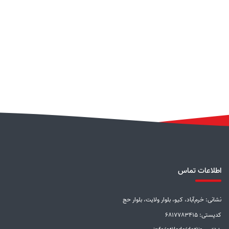
اطلاعات تماس
نشانی: خرم‌آباد، کیو، بلوار ولایت، بلوار حج
کدپستی: 6817783415