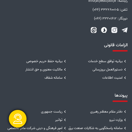
رایانامه: info(at)ledc(dot)ir
تلفن: 5-33228001 (066)
دورنگار: 33201612 (066)
الزامات قانونی
بیانیه توافق سطح خدمات
بیانیه حفظ حریم خصوصی
دستورالعمل بروزرسانی
مالکیت معنوی و حق انتشار
امنیت اطلاعات
سامانه شفاف
پیوندها
دفتر مقام معظم رهبری
ریاست جمهوری
وزارت نیرو
توانیر
سامانه پاسخگویی به شکایات صنعت برق
امور فرهنگی و دینی شرکت مادر تخصصی