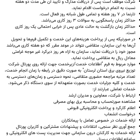
شرکت موظف است پس از دریافت مدارک و تایید آن طی مدت دو هفته
نسبت به اتمام درخواست اقدام نماید.
تارنما در ۷ روز هفته و تمامی طول شبانه روز فعال است.
حداکثر زمان پاسخگویی به سوالات ۳ روز کاری می‌باشد.
حداکثر زمان بازگشت به حالت عادی پس از خرابی احتمالی یک روز کاری
است.
در صورتیکه پس از پرداخت هزینه‌های این خدمت و تکمیل فرم‌ها و تحویل
آن‌ها به این سازمان، متقاضی نتواند در موعد مقرر که دو هفته کاری می‌باشد
مجوز خود را دریافت نماید، سازمان به ازاء هر روز دیرکرد غیر موجه غرامتی
معادل ریال به متقاضی پرداخت نماید.
موارد مربوط به فرم "اطلاعات خدمت/زیرخدمت جهت ارائه روی پورتال شرکت
توزیع نیروی برق استان لرستان" به صورت دقیق در رابطه با زمان انجام خدمت،
تعداد مرتبه مراجعه حضوری متقاضی، نحوه دسترسی و زمان‌های دسترسی به
خدمت و کلیه جزئیات خدمت بصورت متعهدانه از سوی دستگاه ذکر می‌شود.
خدمات تعاملی عبارتند از:
ارتباط با شرکت، معاونین و مدیران ارشد
مشاهده صورتحساب و محاسبه برق بهای مصرفی
اعلام کارکرد و پرداخت الکترونیکی قبوض
درخواست انشعاب
ارائه خدمات در خصوص تعامل با پیمانکاران
جمع آوری نظر سنجی، انتقادات و پیشنهادات مشترکین و کاربران پورتال
ارائه خدمات به کارکنان درون سازمانی جهت مدیریت پست های الکترونیکی و
سامانه اطلاعات پرسنل