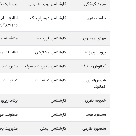
مجید کوشکی
کارشناس روابط عمومی
زیرسایت خب
حامد صفری
کارشناس دیسپاچینگ
اطلاع‌رسان
و بهره‌بردار
مهدی موسوی
کارشناس قراردادها
مناقصه، مز
پروین پیرزاده
کارشناس مشترکین
اطلاعات مش
کیانوش صداقت
کارشناس مدیریت مصرف
مدیریت م
شمس‌الدین
کارشناس تحقیقات
تحقیقات، م
کمالوند
خدیجه نظری
کارشناس
برنامه‌ریزی 
مسعود فرسا
کارشناس
معاونت مهن
منصوره طارمی
کارشناس ایمنی
مدیریت بحرا