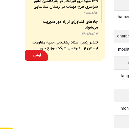
۱۳۹ مورد برق غیرمجاز در پانزدهمین مانور
سراسری طرح مهتاب در لرستان شناسایی
و جمع‌آوری شد
1405/05/14
hameds
چاه‌های کشاورزی از راه دور مدیریت
می‌شوند
1405/05/13
gharar
تقدیر رئیس ستاد پشتیبانی جبهه مقاومت
لرستان از مدیرعامل شرکت توزیع برق
mosht
استان
1405/05/13
آرشیو
قدردانی مسئول عتبات عالیات وزارت نیرو
از مدیرعامل شرکت توزیع نیروی برق
استان لرستان
1405/05/12
tahg
عقد تفاهم‌نامه همکاری میان شرکت
توزیع نیروی برق استان لرستان و پلیس
امنیت اقتصادی فراجا
1405/05/11
moha