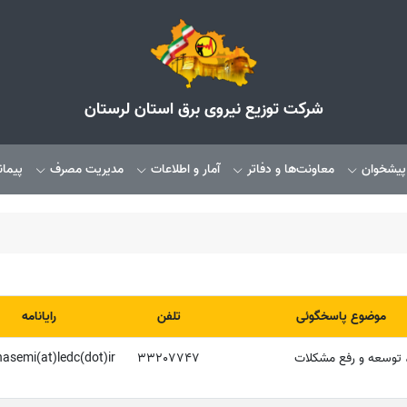
شرکت توزیع نیروی برق استان لرستان
 پیشخوان
معاونت‌ها و دفاتر
آمار و اطلاعات
مدیریت مصرف
پیمان
موضوع پاسخگوئی
تلفن
رایانامه
توسعه و رفع مشکلات
33207747
hasemi(at)ledc(dot)ir