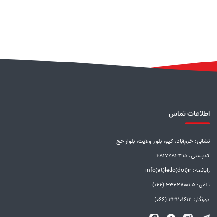
اطلاعات تماس
نشانی: خرم‌آباد، کیو، بلوار ولایت، بلوار حج
کدپستی: 6817783415
رایانامه: info(at)ledc(dot)ir
تلفن: 5-33228001 (066)
دورنگار: 33201612 (066)