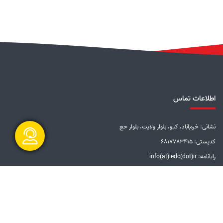
اطلاعات تماس
نشانی: خرم‌آباد، کیو، بلوار ولایت، بلوار حج
کدپستی: 6817783415
رایانامه: info(at)ledc(dot)ir
گفتگو آنلاین
تلفن: 5-33228001 (066)
دورنگار: 33201612 (066)