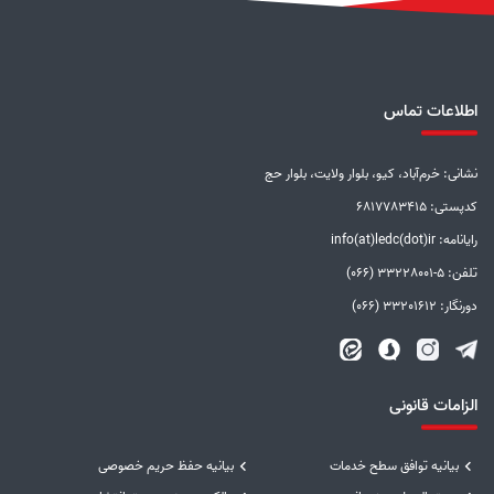
اطلاعات تماس
نشانی: خرم‌آباد، کیو، بلوار ولایت، بلوار حج
کدپستی: 6817783415
رایانامه: info(at)ledc(dot)ir
تلفن: 5-33228001 (066)
دورنگار: 33201612 (066)
الزامات قانونی
بیانیه توافق سطح خدمات
بیانیه حفظ حریم خصوصی