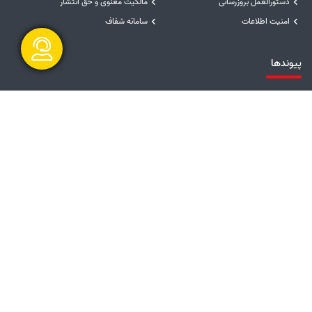
دستورالعمل بروزرسانی
مالکیت معنوی و حق انتشار
امنیت اطلاعات
سامانه شفاف
پیوندها
گفتگو آنلاین
دفتر مقام معظم رهبری
ریاست جمهوری
وزارت نیرو
توانیر
سامانه پاسخگویی به شکایات صنعت برق
امور فرهنگی و دینی شرکت مادر تخصصی
توانیر
سایر پیوندها
پایگاه فرهنگ ایثار شهادت
مشارکت الکترونیکی
ارسال و شروع
راهبرد مشارکت
نظرسنجی خدمات
پیشنهادها و انتقادها
نظرسنجی سایت
رسیدگی به شکایات
نظرسنجی فرآیندها و تصمیمات