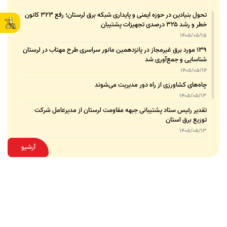
تحول بنیادین در حوزه ایمنی و پایداری شبکه برق لرستان؛ رفع ۳۲۳ کانون
خطر و رشد ۳۲۵ درصدی تجهیزات پشتیبان
1405/05/15
۱۳۹ مورد برق غیرمجاز در پانزدهمین مانور سراسری طرح مهتاب در لرستان
شناسایی و جمع‌آوری شد
1405/05/14
چاه‌های کشاورزی از راه دور مدیریت می‌شوند
1405/05/13
تقدیر رئیس ستاد پشتیبانی جبهه مقاومت لرستان از مدیرعامل شرکت
توزیع برق استان
1405/05/13
قدردانی مسئول عتبات عالیات وزارت نیرو از مدیرعامل شرکت توزیع نیروی
آرشیو
برق استان لرستان
1405/05/12
عقد تفاهم‌نامه همکاری میان شرکت توزیع نیروی برق استان لرستان و
پلیس امنیت اقتصادی فراجا
1405/05/11