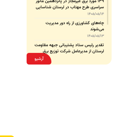
۱۳۹ مورد برق غیرمجاز در پانزدهمین مانور
سراسری طرح مهتاب در لرستان شناسایی
و جمع‌آوری شد
1405/05/14
چاه‌های کشاورزی از راه دور مدیریت
می‌شوند
1405/05/13
تقدیر رئیس ستاد پشتیبانی جبهه مقاومت
لرستان از مدیرعامل شرکت توزیع برق
استان
1405/05/13
آرشیو
قدردانی مسئول عتبات عالیات وزارت نیرو
از مدیرعامل شرکت توزیع نیروی برق
استان لرستان
1405/05/12
عقد تفاهم‌نامه همکاری میان شرکت
توزیع نیروی برق استان لرستان و پلیس
امنیت اقتصادی فراجا
1405/05/11