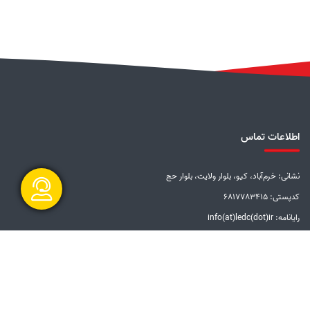
اطلاعات تماس
نشانی: خرم‌آباد، کیو، بلوار ولایت، بلوار حج
کدپستی: 6817783415
رایانامه: info(at)ledc(dot)ir
گفتگو آنلاین
تلفن: 5-33228001 (066)
دورنگار: 33201612 (066)