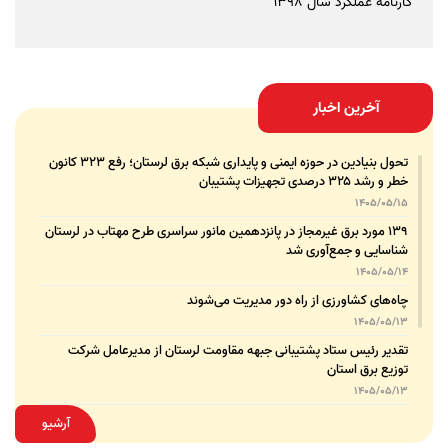
کارنامه عملکرد سال 1398
آخرین اخبار
تحول بنیادین در حوزه ایمنی و پایداری شبکه برق لرستان؛ رفع ۳۲۳ کانون
خطر و رشد ۳۲۵ درصدی تجهیزات پشتیبان
1405/05/15
۱۳۹ مورد برق غیرمجاز در پانزدهمین مانور سراسری طرح مهتاب در لرستان
شناسایی و جمع‌آوری شد
1405/05/14
چاه‌های کشاورزی از راه دور مدیریت می‌شوند
1405/05/13
تقدیر رئیس ستاد پشتیبانی جبهه مقاومت لرستان از مدیرعامل شرکت
توزیع برق استان
1405/05/13
قدردانی مسئول عتبات عالیات وزارت نیرو از مدیرعامل شرکت توزیع نیروی
آرشیو
برق استان لرستان