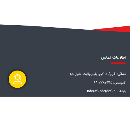
اطلاعات تماس
نشانی: خرم‌آباد، کیو، بلوار ولایت، بلوار حج
کدپستی: 6817783415
رایانامه: info(at)ledc(dot)ir
گفتگو آنلاین
تلفن: 5-33228001 (066)
دورنگار: 33201612 (066)