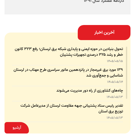
کارنامه عملکرد سال 1391
آخرین اخبار
تحول بنیادین در حوزه ایمنی و پایداری شبکه برق لرستان؛ رفع ۳۲۳ کانون
خطر و رشد ۳۲۵ درصدی تجهیزات پشتیبان
1405/05/15
۱۳۹ مورد برق غیرمجاز در پانزدهمین مانور سراسری طرح مهتاب در لرستان
شناسایی و جمع‌آوری شد
1405/05/14
چاه‌های کشاورزی از راه دور مدیریت می‌شوند
1405/05/13
تقدیر رئیس ستاد پشتیبانی جبهه مقاومت لرستان از مدیرعامل شرکت
توزیع برق استان
1405/05/13
قدردانی مسئول عتبات عالیات وزارت نیرو از مدیرعامل شرکت توزیع نیروی
آرشیو
برق استان لرستان