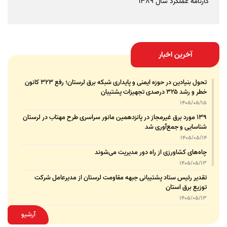
کارنامه عملکرد سال 1389
آخرین اخبار
تحول بنیادین در حوزه ایمنی و پایداری شبکه برق لرستان؛ رفع ۳۲۳ کانون
خطر و رشد ۳۲۵ درصدی تجهیزات پشتیبان
1405/05/15
۱۳۹ مورد برق غیرمجاز در پانزدهمین مانور سراسری طرح مهتاب در لرستان
شناسایی و جمع‌آوری شد
1405/05/14
چاه‌های کشاورزی از راه دور مدیریت می‌شوند
1405/05/13
تقدیر رئیس ستاد پشتیبانی جبهه مقاومت لرستان از مدیرعامل شرکت
توزیع برق استان
1405/05/13
قدردانی مسئول عتبات عالیات وزارت نیرو از مدیرعامل شرکت توزیع نیروی
آرشیو
برق استان لرستان