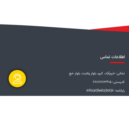
اطلاعات تماس
نشانی: خرم‌آباد، کیو، بلوار ولایت، بلوار حج
کدپستی: 6817783415
رایانامه: info(at)ledc(dot)ir
گفتگو آنلاین
تلفن: 5-33228001 (066)
دورنگار: 33201612 (066)