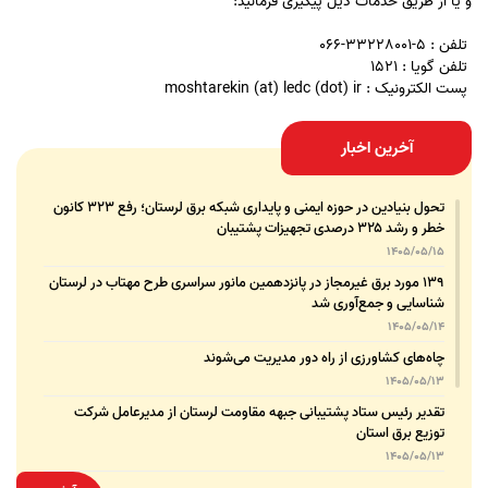
و یا از طریق خدمات ذیل پیگیری فرمائید:
تلفن : 5-33228001-066
تلفن گویا : 1521
پست الکترونیک : moshtarekin (at) ledc (dot) ir
آخرین اخبار
تحول بنیادین در حوزه ایمنی و پایداری شبکه برق لرستان؛ رفع ۳۲۳ کانون
خطر و رشد ۳۲۵ درصدی تجهیزات پشتیبان
1405/05/15
۱۳۹ مورد برق غیرمجاز در پانزدهمین مانور سراسری طرح مهتاب در لرستان
شناسایی و جمع‌آوری شد
1405/05/14
چاه‌های کشاورزی از راه دور مدیریت می‌شوند
1405/05/13
تقدیر رئیس ستاد پشتیبانی جبهه مقاومت لرستان از مدیرعامل شرکت
توزیع برق استان
1405/05/13
قدردانی مسئول عتبات عالیات وزارت نیرو از مدیرعامل شرکت توزیع نیروی