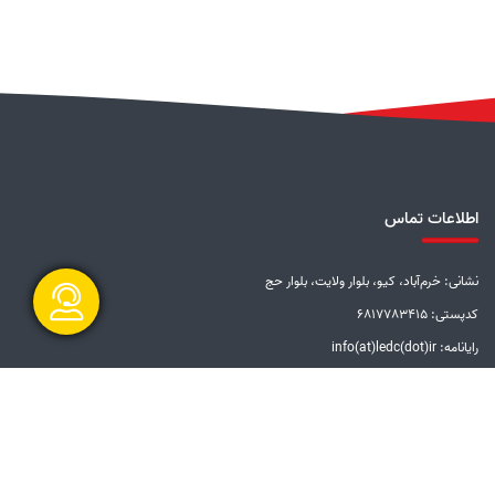
اطلاعات تماس
نشانی: خرم‌آباد، کیو، بلوار ولایت، بلوار حج
کدپستی: 6817783415
رایانامه: info(at)ledc(dot)ir
گفتگو آنلاین
تلفن: 5-33228001 (066)
دورنگار: 33201612 (066)