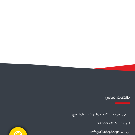
اطلاعات تماس
نشانی: خرم‌آباد، کیو، بلوار ولایت، بلوار حج
کدپستی: 6817783415
رایانامه: info(at)ledc(dot)ir