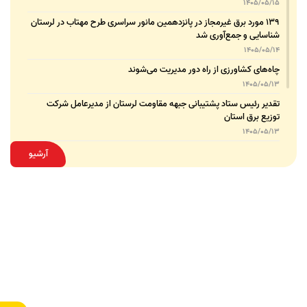
1405/05/15
۱۳۹ مورد برق غیرمجاز در پانزدهمین مانور سراسری طرح مهتاب در لرستان
شناسایی و جمع‌آوری شد
1405/05/14
چاه‌های کشاورزی از راه دور مدیریت می‌شوند
1405/05/13
تقدیر رئیس ستاد پشتیبانی جبهه مقاومت لرستان از مدیرعامل شرکت
توزیع برق استان
1405/05/13
قدردانی مسئول عتبات عالیات وزارت نیرو از مدیرعامل شرکت توزیع نیروی
آرشیو
برق استان لرستان
1405/05/12
عقد تفاهم‌نامه همکاری میان شرکت توزیع نیروی برق استان لرستان و
پلیس امنیت اقتصادی فراجا
1405/05/11