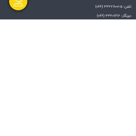
تلفن: 5-33228001 (066)
دورنگار: 33201612 (066)
گفتگو آنلاین
الزامات قانونی
بیانیه توافق سطح خدمات
بیانیه حفظ حریم خصوصی
دستورالعمل بروزرسانی
مالکیت معنوی و حق انتشار
امنیت اطلاعات
سامانه شفاف
ارسال و شروع
پیوندها
دفتر مقام معظم رهبری
ریاست جمهوری
وزارت نیرو
توانیر
سامانه پاسخگویی به شکایات صنعت برق
امور فرهنگی و دینی شرکت مادر تخصصی
توانیر