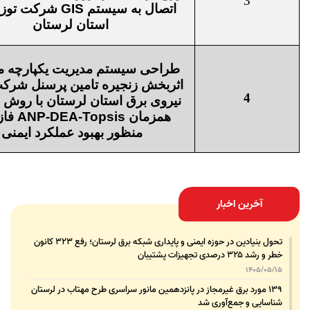
3
اتصال به سیستم
GIS
شرکت توزی
استان لرستان
طراحی سیستم مدیریت یکپارچه م
اثربخش زنجیره تامین پرسنل شرکت
4
نیروی برق استان لرستان با روش 
همزمان
ANP-DEA-Topsis
فاز
منظور بهبود عملکرد ایمنی
آخرین اخبار
تحول بنیادین در حوزه ایمنی و پایداری شبکه برق لرستان؛ رفع ۳۲۳ کانون
خطر و رشد ۳۲۵ درصدی تجهیزات پشتیبان
1405/05/15
۱۳۹ مورد برق غیرمجاز در پانزدهمین مانور سراسری طرح مهتاب در لرستان
شناسایی و جمع‌آوری شد