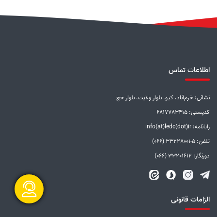
اطلاعات تماس
نشانی: خرم‌آباد، کیو، بلوار ولایت، بلوار حج
کدپستی: 6817783415
رایانامه: info(at)ledc(dot)ir
تلفن: 5-33228001 (066)
دورنگار: 33201612 (066)
الزامات قانونی