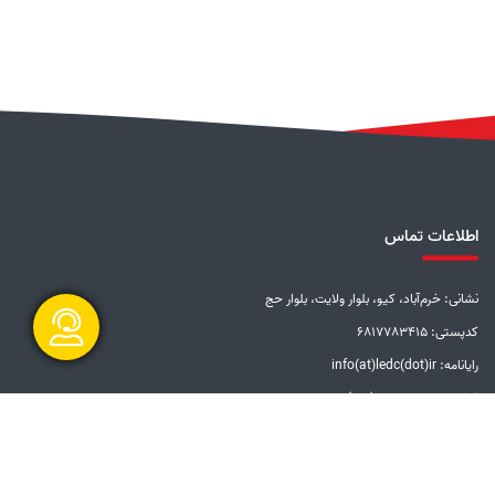
اطلاعات تماس
نشانی: خرم‌آباد، کیو، بلوار ولایت، بلوار حج
کدپستی: 6817783415
رایانامه: info(at)ledc(dot)ir
گفتگو آنلاین
تلفن: 5-33228001 (066)
دورنگار: 33201612 (066)