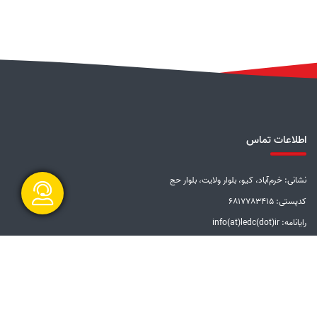
اطلاعات تماس
نشانی: خرم‌آباد، کیو، بلوار ولایت، بلوار حج
کدپستی: 6817783415
رایانامه: info(at)ledc(dot)ir
گفتگو آنلاین
تلفن: 5-33228001 (066)
دورنگار: 33201612 (066)