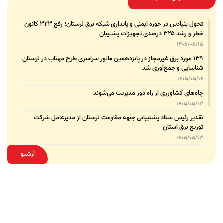
تحول بنیادین در حوزه ایمنی و پایداری شبکه برق لرستان؛ رفع ۳۲۳ کانون
خطر و رشد ۳۲۵ درصدی تجهیزات پشتیبان
1405/05/15
۱۳۹ مورد برق غیرمجاز در پانزدهمین مانور سراسری طرح مهتاب در لرستان
شناسایی و جمع‌آوری شد
1405/05/14
چاه‌های کشاورزی از راه دور مدیریت می‌شوند
1405/05/13
تقدیر رئیس ستاد پشتیبانی جبهه مقاومت لرستان از مدیرعامل شرکت
توزیع برق استان
1405/05/13
قدردانی مسئول عتبات عالیات وزارت نیرو از مدیرعامل شرکت توزیع نیروی
آرشیو
برق استان لرستان
1405/05/12
عقد تفاهم‌نامه همکاری میان شرکت توزیع نیروی برق استان لرستان و
پلیس امنیت اقتصادی فراجا
1405/05/11