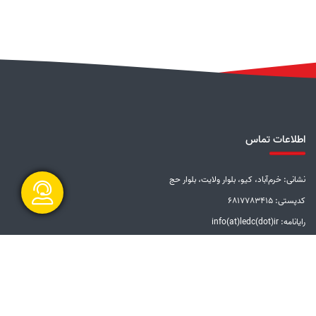
اطلاعات تماس
نشانی: خرم‌آباد، کیو، بلوار ولایت، بلوار حج
کدپستی: 6817783415
رایانامه: info(at)ledc(dot)ir
گفتگو آنلاین
تلفن: 5-33228001 (066)
دورنگار: 33201612 (066)