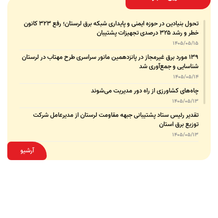
تحول بنیادین در حوزه ایمنی و پایداری شبکه برق لرستان؛ رفع ۳۲۳ کانون
خطر و رشد ۳۲۵ درصدی تجهیزات پشتیبان
1405/05/15
۱۳۹ مورد برق غیرمجاز در پانزدهمین مانور سراسری طرح مهتاب در لرستان
شناسایی و جمع‌آوری شد
1405/05/14
چاه‌های کشاورزی از راه دور مدیریت می‌شوند
1405/05/13
تقدیر رئیس ستاد پشتیبانی جبهه مقاومت لرستان از مدیرعامل شرکت
توزیع برق استان
1405/05/13
قدردانی مسئول عتبات عالیات وزارت نیرو از مدیرعامل شرکت توزیع نیروی
آرشیو
برق استان لرستان
1405/05/12
عقد تفاهم‌نامه همکاری میان شرکت توزیع نیروی برق استان لرستان و
پلیس امنیت اقتصادی فراجا
1405/05/11