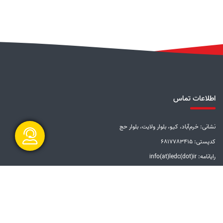
اطلاعات تماس
نشانی: خرم‌آباد، کیو، بلوار ولایت، بلوار حج
کدپستی: 6817783415
رایانامه: info(at)ledc(dot)ir
گفتگو آنلاین
تلفن: 5-33228001 (066)
دورنگار: 33201612 (066)