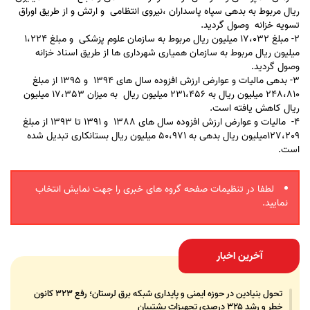
ریال مربوط به بدهی سپاه پاسداران ،نیروی انتظامی و ارتش و از طریق اوراق
تسویه خزانه وصول گردید.
2- مبلغ 17،032 میلیون ریال مربوط به سازمان علوم پزشکی و مبلغ 1،224
میلیون ریال مربوط به سازمان همیاری شهرداری ها از طریق اسناد خزانه
وصول گردید.
3- بدهی مالیات و عوارض ارزش افزوده سال های 1394 و 1395 از مبلغ
248،810 میلیون ریال به 231،456 میلیون ریال به میزان 17،353 میلیون
ریال کاهش یافته است.
4- مالیات و عوارض ارزش افزوده سال های 1388 و 1391 تا 1393 از مبلغ
127،209میلیون ریال بدهی به 50،971 میلیون ریال بستانکاری تبدیل شده
است.
لطفا در تنظیمات صفحه گروه های خبری را جهت نمایش انتخاب
نمایید.
آخرین اخبار
تحول بنیادین در حوزه ایمنی و پایداری شبکه برق لرستان؛ رفع ۳۲۳ کانون
خطر و رشد ۳۲۵ درصدی تجهیزات پشتیبان