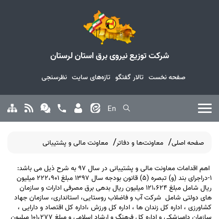
شرکت توزیع نیروی برق استان لرستان
صفحه نخست
تالار گفتگو
تازه‌های سایت
نظرسنجی
En
صفحه اصلی
معاونت‌ها و دفاتر
معاونت مالی و پشتیبانی
اهم اقدامات معاونت مالی و پشتیبانی در سال 97 به شرح ذیل می باشد:
1-دراجرای بند (و) تبصره (5) قانون بودجه سال 1397 مبلغ 222،901 میلیون
ریال شامل مبلغ 121،624 میلیون ریال بدهی برق مصرفی ادارات و سازمان
های دولتی شامل شرکت آب و فاضلاب روستایی، استانداری، سازمان جهاد
کشاورزی ، اداره کل زندان ها ، اداره کل ورزش ،اداره کل اقتصاد و دارایی ،
سازمان دامپزشکی و اداره کل فرهنگ و ارشاد اسلامی و مبلغ 101،277 میلیون