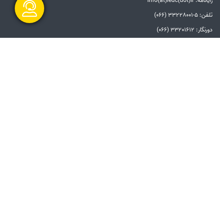
رایانامه: info(at)ledc(dot)ir
تلفن: 5-33228001 (066)
دورنگار: 33201612 (066)
گفتگو آنلاین
الزامات قانونی
بیانیه توافق سطح خدمات
بیانیه حفظ حریم خصوصی
دستورالعمل بروزرسانی
مالکیت معنوی و حق انتشار
امنیت اطلاعات
سامانه شفاف
ارسال و شروع
پیوندها
دفتر مقام معظم رهبری
ریاست جمهوری
وزارت نیرو
توانیر
سامانه پاسخگویی به شکایات صنعت برق
امور فرهنگی و دینی شرکت مادر تخصصی