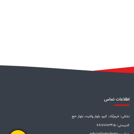
اطلاعات تماس
نشانی: خرم‌آباد، کیو، بلوار ولایت، بلوار حج
کدپستی: 6817783415