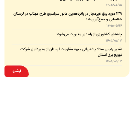
1405/05/15
۱۳۹ مورد برق غیرمجاز در پانزدهمین مانور سراسری طرح مهتاب در لرستان
شناسایی و جمع‌آوری شد
1405/05/14
چاه‌های کشاورزی از راه دور مدیریت می‌شوند
1405/05/13
تقدیر رئیس ستاد پشتیبانی جبهه مقاومت لرستان از مدیرعامل شرکت
توزیع برق استان
1405/05/13
قدردانی مسئول عتبات عالیات وزارت نیرو از مدیرعامل شرکت توزیع نیروی
آرشیو
برق استان لرستان
1405/05/12
عقد تفاهم‌نامه همکاری میان شرکت توزیع نیروی برق استان لرستان و
پلیس امنیت اقتصادی فراجا
1405/05/11