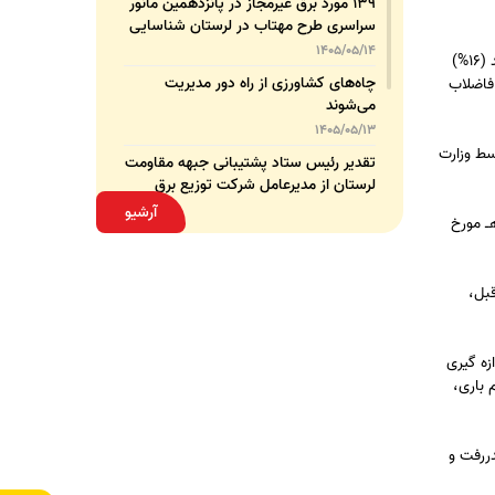
۱۳۹ مورد برق غیرمجاز در پانزدهمین مانور
سراسری طرح مهتاب در لرستان شناسایی
و جمع‌آوری شد
1405/05/14
۲-باهدف مدیریت مصرف و بازدارندگی مصارف غیرضرور، علاوه بر میزان افزایش موضوع بند (۱) این تصویب نامه، از ابتدای خرداد ماه، سالانه شانزده درصد (۱۶%)
چاه‌های کشاورزی از راه دور مدیریت
فاضلاب
می‌شوند
1405/05/13
) بند (پ) ماده (۱) قانون توسعه و بهینه سازی آب شرب شهری و روستایی در کشور -مصوب ۱۳۹۴- توسط وزارت
تقدیر رئیس ستاد پشتیبانی جبهه مقاومت
لرستان از مدیرعامل شرکت توزیع برق
استان
1405/05/13
آرشیو
 برق خانگی با اضافه شدن ماه خرداد به ایام گرم سال در مناطق عادی مطابق جدول (۲) پیوست تصویب نامه شماره ۹۴۰۳۵/ت ۴۲۴۰۰هـ مورخ
قدردانی مسئول عتبات عالیات وزارت نیرو
از مدیرعامل شرکت توزیع نیروی برق
استان لرستان
1405/05/12
قبل،
عقد تفاهم‌نامه همکاری میان شرکت
توزیع نیروی برق استان لرستان و پلیس
زه گیری
امنیت اقتصادی فراجا
1405/05/11
 باری،
ررفت و