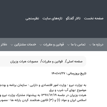
صفحه نخست
تالار گفتگو
تازه‌های سایت
نظرسنجی
درباره ما
تماس با ما
قوانین و مقررات
خدمات مشترکین
دفاتر
صفحه اصلی
قوانین و مقررات
مصوبات هیات وزیران
تاریخ بروزرسانی : 1401/01/27
به :وزارت نیرو - وزارت امور اقتصادی و دارایی - سازمان برنامه و بود
موضوع :بهای آب شرب و برق
هیئت وزیران در جلسه ۱۳۹۷/۱۲/۱۹ به پی
اسلامی ایران و مواد (۱) و (۳) قانون هدفمند کردن یارانه ها - مصوب ۱۳۸۸- تصویب کرد: