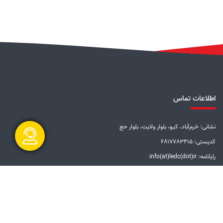
اطلاعات تماس
نشانی: خرم‌آباد، کیو، بلوار ولایت، بلوار حج
کدپستی: 6817783415
رایانامه: info(at)ledc(dot)ir
گفتگو آنلاین
تلفن: 5-33228001 (066)
دورنگار: 33201612 (066)