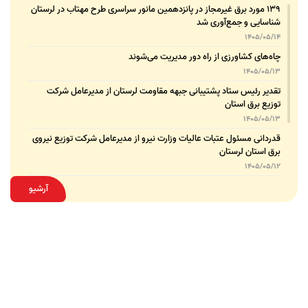
۱۳۹ مورد برق غیرمجاز در پانزدهمین مانور سراسری طرح مهتاب در لرستان
شناسایی و جمع‌آوری شد
1405/05/14
چاه‌های کشاورزی از راه دور مدیریت می‌شوند
1405/05/13
تقدیر رئیس ستاد پشتیبانی جبهه مقاومت لرستان از مدیرعامل شرکت
توزیع برق استان
1405/05/13
قدردانی مسئول عتبات عالیات وزارت نیرو از مدیرعامل شرکت توزیع نیروی
برق استان لرستان
1405/05/12
عقد تفاهم‌نامه همکاری میان شرکت توزیع نیروی برق استان لرستان و
آرشیو
پلیس امنیت اقتصادی فراجا
1405/05/11
بهبود شاخص‌های برق لرستان حاصل مدیریت هدفمند و برنامه‌ریزی‌شده
است
1405/05/08