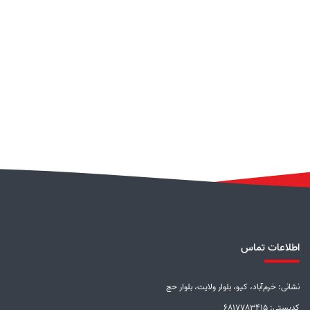
اطلاعات تماس
نشانی: خرم‌آباد، کیو، بلوار ولایت، بلوار حج
کدپستی: 6817783415