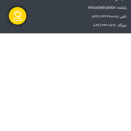
رایانامه: info(at)ledc(dot)ir
تلفن: 5-33228001 (066)
دورنگار: 33201612 (066)
گفتگو آنلاین
الزامات قانونی
بیانیه توافق سطح خدمات
بیانیه حفظ حریم خصوصی
دستورالعمل بروزرسانی
مالکیت معنوی و حق انتشار
امنیت اطلاعات
سامانه شفاف
ارسال و شروع
پیوندها
دفتر مقام معظم رهبری
ریاست جمهوری
وزارت نیرو
توانیر