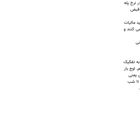
 525 ضرب می کنیم که می شود52500 و مابقی 71.03 کیلو وات در نرخ پله
 در قبض
د مالیات
را (353124 ریال) با آبونمان جمع می کنند و
برخی
به تفکیک
 اوج بار
 یعنی
یک حالت نرمال، که نه در این بازه مصرف برق بالاست و نه خیلی پایین. کم باری هم زمانی ست که کمترین استفاده از برق صورت می گیرد، مثلاً ساعت ۱۱ شب