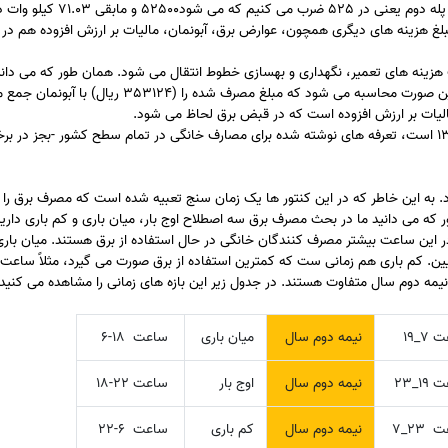
ریال ضرب کنیم که می شود 45000 ریال و صد کیلو وات دوم با نرخ پله دوم یعنی در
می شود 79914 ریال. علاوه بر این مبلغ هزینه های دیگری همچون، عوارض برق، آبونمان، مالیات بر ارزش افزوده هم
 هزینه های تعمیر، نگهداری و بهسازی خطوط انتقال می شود. همان طور که می دانی
بر ارزش افزوده برای سال 1396، نه درصد است. و در قبض برق به این صورت محاسبه می شود که مبلغ مصرف شده 
مالیات بر ارزش افزوده است که در قبض برق لحاظ می شود.
توجه: جدول محاسبه پلکانی که در بالا مشاهده کردید برای سال 1396 است، تعرفه های نوشته شده برای مصارف خانگی در تمام سطح کشور -بجز در 
د. به این خاطر که در این کنتور ها یک زمان سنج تعبیه شده است که مصرف برق را 
 که می دانید ما در بحث مصرف برق سه اصطلاح اوج بار، میان باری و کم باری داریم.
این ساعت بیشتر مصرف کنندگان خانگی در حال استفاده از برق هستند. میان باری
نیمه دوم سال متفاوت هستند. در جدول زیر این بازه های زمانی را مشاهده می کنید.
_۱۹
نیمه دوم سال
میان باری
ساعت ۱۸-۶
۱_۲۳
نیمه دوم سال
اوج بار
ساعت ۲۲-۱۸
۲۳_۷
نیمه دوم سال
کم باری
ساعت ۶-۲۲