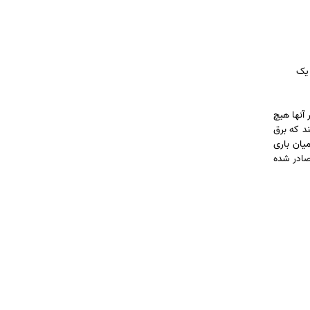
 یک
 آنها هیچ
د که برق
یان باری
صادر شده