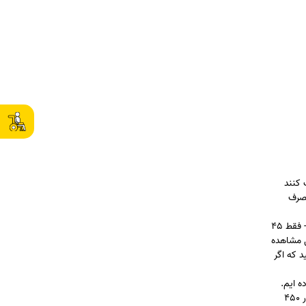
صرف کنند
فر تا ۱۰۰ کیلو وات ساعت مصرف
حتماً با خود می گویید چقدر خوب که هزینه برق مصرفی یک لامپ ۱۰۰ وات رشته ای در ۱۰ ساعت روشن بودن - که جمعاً می شود یک کیلو وات ساعت - فقط 45
ل مشاهده
ر سوم می بینید که اگر
ت ساعت برق مصرف کرده ایم.
که چون در طی 58 روز مصرف شده است. پس تعرفه ما طبق سطر اول جدول پلکانی حساب می شود. یعنی باید صدکیلو وات اول با نرخ پله اول یعنی در 450