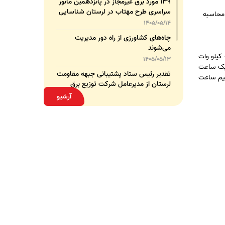
۱۳۹ مورد برق غیرمجاز در پانزدهمین مانور
سراسری طرح مهتاب در لرستان شناسایی
 محاسبه
و جمع‌آوری شد
1405/05/14
چاه‌های کشاورزی از راه دور مدیریت
می‌شوند
کیلو وات
1405/05/13
امپ ۱۰۰ وات رشته ای را به مدت یک ساعت
تقدیر رئیس ستاد پشتیبانی جبهه مقاومت
نتور برق یک شماره می اندازد. یا اینکه اگر یک کولر گازی ۲۰۰۰ وات را نیم ساعت
لرستان از مدیرعامل شرکت توزیع برق
استان
1405/05/13
آرشیو
قدردانی مسئول عتبات عالیات وزارت نیرو
از مدیرعامل شرکت توزیع نیروی برق
استان لرستان
1405/05/12
عقد تفاهم‌نامه همکاری میان شرکت
توزیع نیروی برق استان لرستان و پلیس
امنیت اقتصادی فراجا
1405/05/11