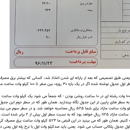
حاسبه پلکانی در پله های مصرف ۳۰ روزه است. یعنی طبق تصمیمی که بعد از یارانه ای شدن اتخاذ شد، کسانی که بیشتر برق م
باید طبق جدول بالا هزینه چند برابری پرداخت کنند. برای مثال در سطر اول جدول نوشته شده اگر در یک بازه ۳۰ روزه، بین ص
ا به سطر های پایین تر این جدول نگاه بیندازید. همان طور که در سطر دوم این جدو
می کنید، اگر مازاد بر ۱۰۰ کیلو وات ساعت مصرف کرده باشید. هر کیلو وات ساعت مازاد برای شما 525 ریال محاسبه خواهد شد. و در سط
حالا برمی گردیم سراغ قبض اولی که قرار بود هزینه برق آن را حساب کنیم. همان طور که می بینید در این قبض ما 524 کیلو وا