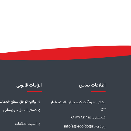
اطلاعات تماس
الزامات قانونی
بیانیه توافق سطح خدمات
نشانی: خرم‌آباد، کیو، بلوار ولایت، بلوار
حج
دستورالعمل بروزرسانی
کدپستی: 6817783415
امنیت اطلاعات
رایانامه: info(at)ledc(dot)ir