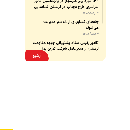
۱۳۹ مورد برق غیرمجاز در پانزدهمین مانور
سراسری طرح مهتاب در لرستان شناسایی
و جمع‌آوری شد
1405/05/14
چاه‌های کشاورزی از راه دور مدیریت
می‌شوند
1405/05/13
تقدیر رئیس ستاد پشتیبانی جبهه مقاومت
لرستان از مدیرعامل شرکت توزیع برق
استان
1405/05/13
آرشیو
قدردانی مسئول عتبات عالیات وزارت نیرو
از مدیرعامل شرکت توزیع نیروی برق
استان لرستان
1405/05/12
عقد تفاهم‌نامه همکاری میان شرکت
توزیع نیروی برق استان لرستان و پلیس
امنیت اقتصادی فراجا
1405/05/11