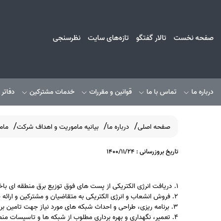
صفحه نخست
تالار گفتگو
تازه‌های سایت
نظرسنجی
درباره ما
تماس با ما
قوانین و مقررات
خدمات مشترکین
دفاتر
صفحه اصلی
درباره ما
بیانیه ماموریت و اهداف شرکت
مام
تاریخ بروزرسانی : 1400/11/24
1. دریافت انرژی الکتریکی از پست های فوق توزیع برق منطقه ای باختر و توزیع آن به مشترکین
2. فروش انشعاب و انرژی الکتریکی به متقاضیان و مشترکین و ارائه خدمات پس از فروش
3. برنامه ریزی، طراحی و احداث شبکه های مورد نیاز جهت تامین برق متقاضیان و مشترکین منطبق با استانداردها و مقررات وزارت نیرو
4. تعمیر، نگهداری و بهره برداری مطلوب از شبکه ها و تاسیسات منطبق با استانداردها و مقررات وزارت نیرو