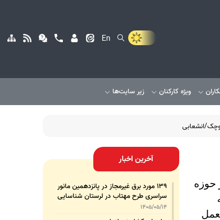
En
کاران
ویژه کارکنان
زیر سایت‌ها
کوچک/انشعابی
آخرین اخبار
 حوزه
۱۳۹ مورد برق غیرمجاز در پانزدهمین مانور
سراسری طرح مهتاب در لرستان شناسایی
و جمع‌آوری شد
1405/05/14
لعمل