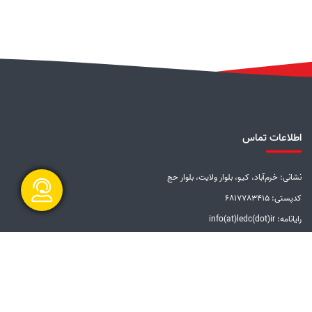
اطلاعات تماس
نشانی: خرم‌آباد، کیو، بلوار ولایت، بلوار حج
کدپستی: 6817783415
رایانامه: info(at)ledc(dot)ir
گفتگو آنلاین
تلفن: 5-33228001 (066)
دورنگار: 33201612 (066)