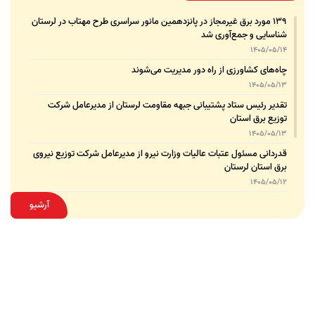
۱۳۹ مورد برق غیرمجاز در پانزدهمین مانور سراسری طرح مهتاب در لرستان
شناسایی و جمع‌آوری شد
1405/05/14
چاه‌های کشاورزی از راه دور مدیریت می‌شوند
1405/05/13
تقدیر رئیس ستاد پشتیبانی جبهه مقاومت لرستان از مدیرعامل شرکت
توزیع برق استان
1405/05/13
قدردانی مسئول عتبات عالیات وزارت نیرو از مدیرعامل شرکت توزیع نیروی
برق استان لرستان
1405/05/12
عقد تفاهم‌نامه همکاری میان شرکت توزیع نیروی برق استان لرستان و
آرشیو
پلیس امنیت اقتصادی فراجا
1405/05/11
بهبود شاخص‌های برق لرستان حاصل مدیریت هدفمند و برنامه‌ریزی‌شده
است
1405/05/08