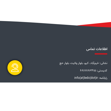
اطلاعات تماس
نشانی: خرم‌آباد، کیو، بلوار ولایت، بلوار حج
کدپستی: 6817783415
رایانامه: info(at)ledc(dot)ir
گفتگو آنلاین
تلفن: 5-33228001 (066)
دورنگار: 33201612 (066)