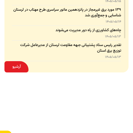
1405/05/15
۱۳۹ مورد برق غیرمجاز در پانزدهمین مانور سراسری طرح مهتاب در لرستان
شناسایی و جمع‌آوری شد
1405/05/14
چاه‌های کشاورزی از راه دور مدیریت می‌شوند
1405/05/13
تقدیر رئیس ستاد پشتیبانی جبهه مقاومت لرستان از مدیرعامل شرکت
توزیع برق استان
1405/05/13
قدردانی مسئول عتبات عالیات وزارت نیرو از مدیرعامل شرکت توزیع نیروی
آرشیو
برق استان لرستان
1405/05/12
عقد تفاهم‌نامه همکاری میان شرکت توزیع نیروی برق استان لرستان و
پلیس امنیت اقتصادی فراجا
1405/05/11