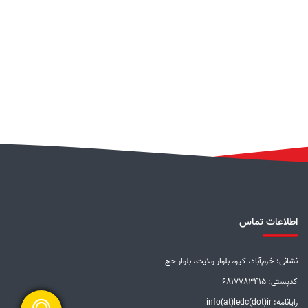
اطلاعات تماس
نشانی: خرم‌آباد، کیو، بلوار ولایت، بلوار حج
کدپستی: 6817783415
رایانامه: info(at)ledc(dot)ir