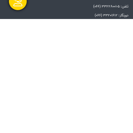
تلفن: 5-33228001 (066)
دورنگار: 33201612 (066)
گفتگو آنلاین
الزامات قانونی
بیانیه توافق سطح خدمات
بیانیه حفظ حریم خصوصی
دستورالعمل بروزرسانی
مالکیت معنوی و حق انتشار
امنیت اطلاعات
سامانه شفاف
ارسال و شروع
پیوندها
دفتر مقام معظم رهبری
ریاست جمهوری
وزارت نیرو
توانیر
سامانه پاسخگویی به شکایات صنعت برق
امور فرهنگی و دینی شرکت مادر تخصصی
توانیر