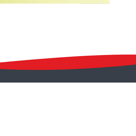
اطلاعات تماس
الزامات قانونی
بیانیه توافق سطح خدمات
نشانی: خرم‌آباد، کیو، بلوار ولایت، بلوار
حج
دستورالعمل بروزرسانی
کدپستی: 6817783415
امنیت اطلاعات