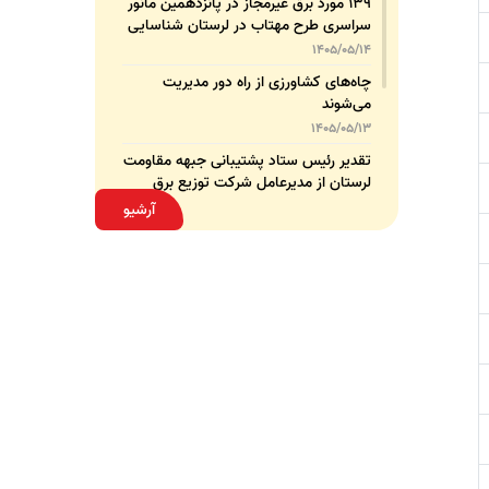
۱۳۹ مورد برق غیرمجاز در پانزدهمین مانور
سراسری طرح مهتاب در لرستان شناسایی
و جمع‌آوری شد
1405/05/14
چاه‌های کشاورزی از راه دور مدیریت
می‌شوند
1405/05/13
تقدیر رئیس ستاد پشتیبانی جبهه مقاومت
لرستان از مدیرعامل شرکت توزیع برق
استان
1405/05/13
آرشیو
قدردانی مسئول عتبات عالیات وزارت نیرو
از مدیرعامل شرکت توزیع نیروی برق
استان لرستان
1405/05/12
عقد تفاهم‌نامه همکاری میان شرکت
توزیع نیروی برق استان لرستان و پلیس
امنیت اقتصادی فراجا
1405/05/11