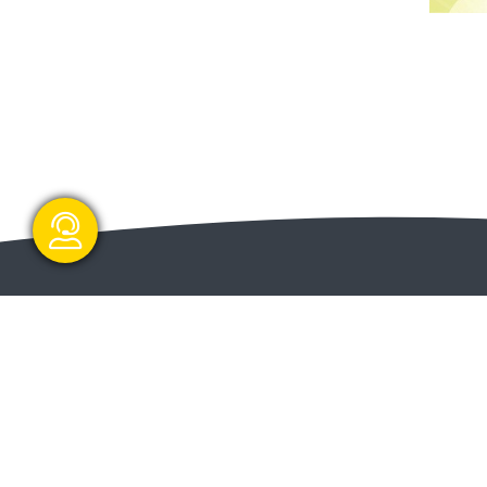
گفتگو آنلاین
ا و