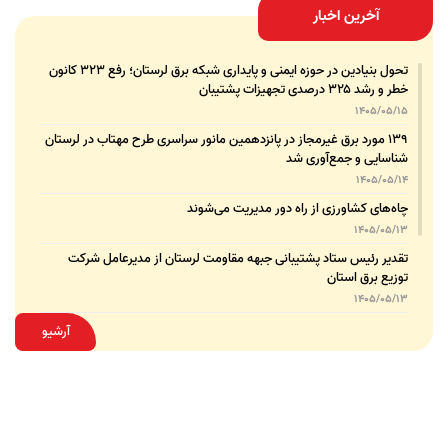
آخرین اخبار
تحول بنیادین در حوزه ایمنی و پایداری شبکه برق لرستان؛ رفع ۳۲۳ کانون
خطر و رشد ۳۲۵ درصدی تجهیزات پشتیبان
1405/05/15
۱۳۹ مورد برق غیرمجاز در پانزدهمین مانور سراسری طرح مهتاب در لرستان
شناسایی و جمع‌آوری شد
1405/05/14
چاه‌های کشاورزی از راه دور مدیریت می‌شوند
1405/05/13
تقدیر رئیس ستاد پشتیبانی جبهه مقاومت لرستان از مدیرعامل شرکت
توزیع برق استان
1405/05/13
قدردانی مسئول عتبات عالیات وزارت نیرو از مدیرعامل شرکت توزیع نیروی
آرشیو
برق استان لرستان
1405/05/12
عقد تفاهم‌نامه همکاری میان شرکت توزیع نیروی برق استان لرستان و
پلیس امنیت اقتصادی فراجا
1405/05/11