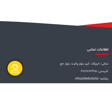
اطلاعات تماس
نشانی: خرم‌آباد، کیو، بلوار ولایت، بلوار حج
کدپستی: 6817783415
رایانامه: info(at)ledc(dot)ir
گفتگو آنلاین
تلفن: 5-33228001 (066)
دورنگار: 33201612 (066)