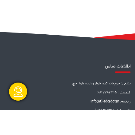
اطلاعات تماس
نشانی: خرم‌آباد، کیو، بلوار ولایت، بلوار حج
کدپستی: 6817783415
رایانامه: info(at)ledc(dot)ir
گفتگو آنلاین
تلفن: 5-33228001 (066)
دورنگار: 33201612 (066)