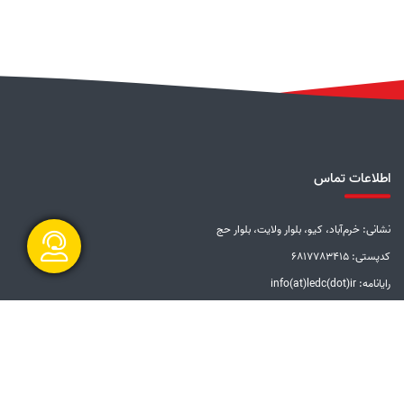
اطلاعات تماس
نشانی: خرم‌آباد، کیو، بلوار ولایت، بلوار حج
کدپستی: 6817783415
رایانامه: info(at)ledc(dot)ir
گفتگو آنلاین
تلفن: 5-33228001 (066)
دورنگار: 33201612 (066)