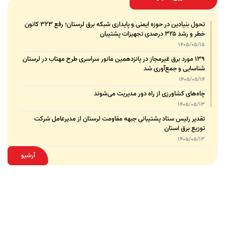
تحول بنیادین در حوزه ایمنی و پایداری شبکه برق لرستان؛ رفع ۳۲۳ کانون
خطر و رشد ۳۲۵ درصدی تجهیزات پشتیبان
1405/05/15
۱۳۹ مورد برق غیرمجاز در پانزدهمین مانور سراسری طرح مهتاب در لرستان
شناسایی و جمع‌آوری شد
1405/05/14
چاه‌های کشاورزی از راه دور مدیریت می‌شوند
1405/05/13
تقدیر رئیس ستاد پشتیبانی جبهه مقاومت لرستان از مدیرعامل شرکت
توزیع برق استان
1405/05/13
قدردانی مسئول عتبات عالیات وزارت نیرو از مدیرعامل شرکت توزیع نیروی
آرشیو
برق استان لرستان
1405/05/12
عقد تفاهم‌نامه همکاری میان شرکت توزیع نیروی برق استان لرستان و
پلیس امنیت اقتصادی فراجا
1405/05/11