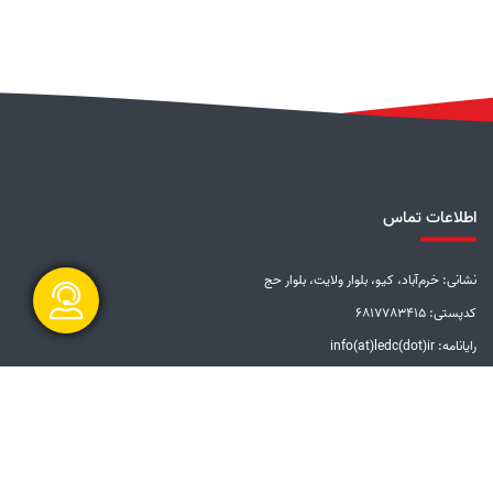
اطلاعات تماس
نشانی: خرم‌آباد، کیو، بلوار ولایت، بلوار حج
کدپستی: 6817783415
رایانامه: info(at)ledc(dot)ir
گفتگو آنلاین
تلفن: 5-33228001 (066)
دورنگار: 33201612 (066)