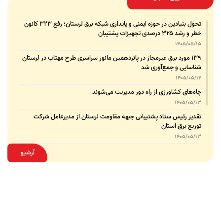
تحول بنیادین در حوزه ایمنی و پایداری شبکه برق لرستان؛ رفع ۳۲۳ کانون
خطر و رشد ۳۲۵ درصدی تجهیزات پشتیبان
1405/05/15
۱۳۹ مورد برق غیرمجاز در پانزدهمین مانور سراسری طرح مهتاب در لرستان
شناسایی و جمع‌آوری شد
1405/05/14
چاه‌های کشاورزی از راه دور مدیریت می‌شوند
1405/05/13
تقدیر رئیس ستاد پشتیبانی جبهه مقاومت لرستان از مدیرعامل شرکت
توزیع برق استان
1405/05/13
قدردانی مسئول عتبات عالیات وزارت نیرو از مدیرعامل شرکت توزیع نیروی
آرشیو
برق استان لرستان
1405/05/12
عقد تفاهم‌نامه همکاری میان شرکت توزیع نیروی برق استان لرستان و
پلیس امنیت اقتصادی فراجا
1405/05/11