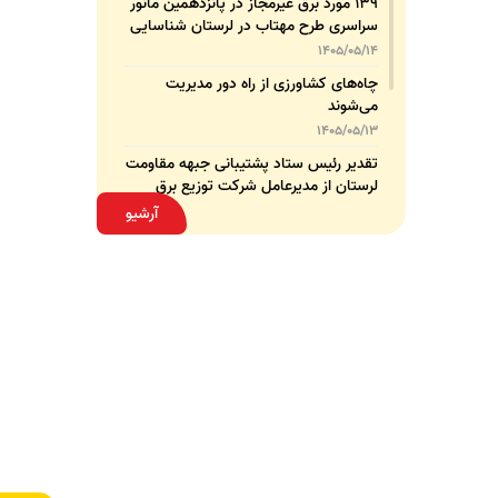
۱۳۹ مورد برق غیرمجاز در پانزدهمین مانور
سراسری طرح مهتاب در لرستان شناسایی
و جمع‌آوری شد
1405/05/14
چاه‌های کشاورزی از راه دور مدیریت
می‌شوند
1405/05/13
تقدیر رئیس ستاد پشتیبانی جبهه مقاومت
لرستان از مدیرعامل شرکت توزیع برق
استان
1405/05/13
آرشیو
قدردانی مسئول عتبات عالیات وزارت نیرو
از مدیرعامل شرکت توزیع نیروی برق
استان لرستان
1405/05/12
عقد تفاهم‌نامه همکاری میان شرکت
توزیع نیروی برق استان لرستان و پلیس
امنیت اقتصادی فراجا
1405/05/11