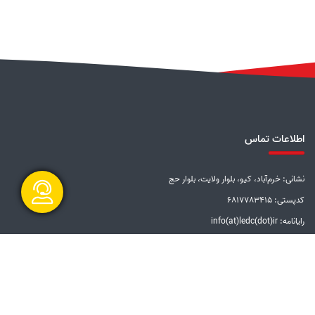
اطلاعات تماس
نشانی: خرم‌آباد، کیو، بلوار ولایت، بلوار حج
کدپستی: 6817783415
رایانامه: info(at)ledc(dot)ir
گفتگو آنلاین
تلفن: 5-33228001 (066)
دورنگار: 33201612 (066)