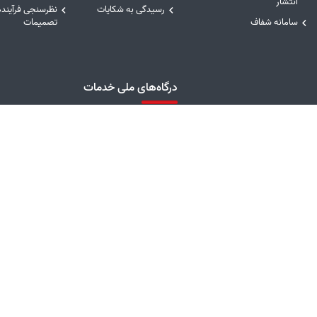
انتشار
رسیدگی به شکایات
نظرسنجی فرآینده
سامانه شفاف
تصمیمات
درگاه‌های ملی خدمات
ریاست جمهوری
سامانه مدیریت خدمات
درگاه ملی خدما
دولت
همراه
توانیر
درگاه ملی خدمات دولت
سامانه انتشار و
امور فرهنگی و دینی شرکت
هوشمند
آزاد به اطلاعات
مادر تخصصی توانیر
پایگاه فرهنگ ایثار شهادت
زدید این صفحه : 403 نفر
بازدید امروز : 9321 نفر
کل بازدید : 9270898 نفر
تاریخ بروز
تمامی حقوق این سایت متعلق به شرکت توزیع نیروی برق استان لرستان می‌باشد.
اسپریت پورتال