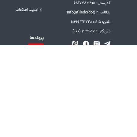
کدپستی: 6817783415
امنیت اطلاعات
رایانامه: info(at)ledc(dot)ir
تلفن: 5-33228001 (066)
دورنگار: 33201612 (066)
پیوندها
دفتر مقام معظم رهبری
وزارت نیرو
سامانه پاسخگویی به
شکایات صنعت برق
سایر پیوندها
بازدیدکنندگان آنلاین : 5 نفر
با