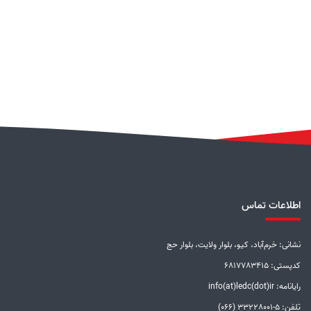
اطلاعات تماس
نشانی: خرم‌آباد، کیو، بلوار ولایت، بلوار حج
کدپستی: 6817783415
رایانامه: info(at)ledc(dot)ir
تلفن: 5-33228001 (066)