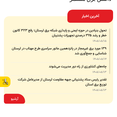
آخرین اخبار
تحول بنیادین در حوزه ایمنی و پایداری شبکه برق لرستان؛ رفع ۳۲۳ کانون
خطر و رشد ۳۲۵ درصدی تجهیزات پشتیبان
1405/05/15
۱۳۹ مورد برق غیرمجاز در پانزدهمین مانور سراسری طرح مهتاب در لرستان
شناسایی و جمع‌آوری شد
1405/05/14
چاه‌های کشاورزی از راه دور مدیریت می‌شوند
1405/05/13
تقدیر رئیس ستاد پشتیبانی جبهه مقاومت لرستان از مدیرعامل شرکت
توزیع برق استان
1405/05/13
قدردانی مسئول عتبات عالیات وزارت نیرو از مدیرعامل شرکت توزیع نیروی
آرشیو
برق استان لرستان
1405/05/12
عقد تفاهم‌نامه همکاری میان شرکت توزیع نیروی برق استان لرستان و