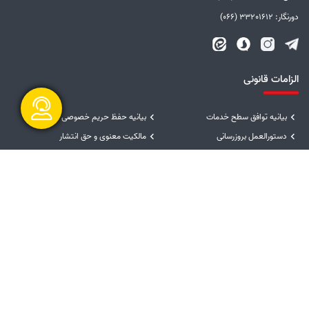
دورنگار: 33201612 (066)
الزامات قانونی
بیانیه توافق سطح خدمات
بیانیه حفظ حریم خصوصی
دستورالعمل بروزرسانی
مالکیت معنوی و حق انتشار
گفتگو آنلاین
امنیت اطلاعات
سامانه شفاف
پیوندها
دفتر مقام معظم رهبری
ریاست جمهوری
وزارت نیرو
توانیر
سامانه پاسخگویی به شکایات صنعت برق
امور فرهنگی و دینی شرکت مادر تخصصی
توانیر
ارسال و شروع
سایر پیوندها
پایگاه فرهنگ ایثار شهادت