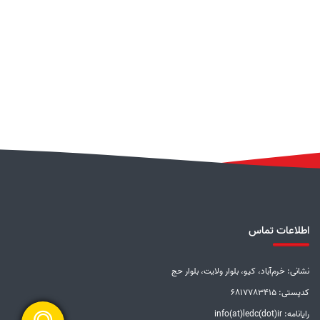
اطلاعات تماس
نشانی: خرم‌آباد، کیو، بلوار ولایت، بلوار حج
کدپستی: 6817783415
رایانامه: info(at)ledc(dot)ir