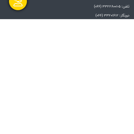
تلفن: 5-33228001 (066)
دورنگار: 33201612 (066)
گفتگو آنلاین
الزامات قانونی
بیانیه توافق سطح خدمات
بیانیه حفظ حریم خصوصی
دستورالعمل بروزرسانی
مالکیت معنوی و حق انتشار
امنیت اطلاعات
سامانه شفاف
ارسال و شروع
پیوندها
دفتر مقام معظم رهبری
ریاست جمهوری
وزارت نیرو
توانیر
سامانه پاسخگویی به شکایات صنعت برق
امور فرهنگی و دینی شرکت مادر تخصصی
توانیر