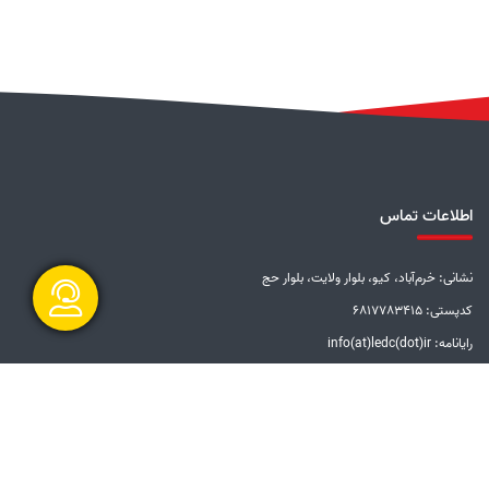
اطلاعات تماس
نشانی: خرم‌آباد، کیو، بلوار ولایت، بلوار حج
کدپستی: 6817783415
رایانامه: info(at)ledc(dot)ir
گفتگو آنلاین
تلفن: 5-33228001 (066)
دورنگار: 33201612 (066)