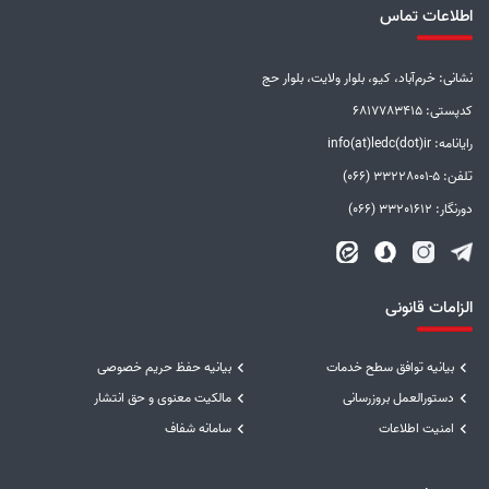
اطلاعات تماس
نشانی: خرم‌آباد، کیو، بلوار ولایت، بلوار حج
کدپستی: 6817783415
رایانامه: info(at)ledc(dot)ir
تلفن: 5-33228001 (066)
دورنگار: 33201612 (066)
الزامات قانونی
بیانیه توافق سطح خدمات
بیانیه حفظ حریم خصوصی
دستورالعمل بروزرسانی
مالکیت معنوی و حق انتشار
امنیت اطلاعات
سامانه شفاف