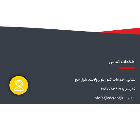
اطلاعات تماس
نشانی: خرم‌آباد، کیو، بلوار ولایت، بلوار حج
کدپستی: 6817783415
رایانامه: info(at)ledc(dot)ir
گفتگو آنلاین
تلفن: 5-33228001 (066)
دورنگار: 33201612 (066)