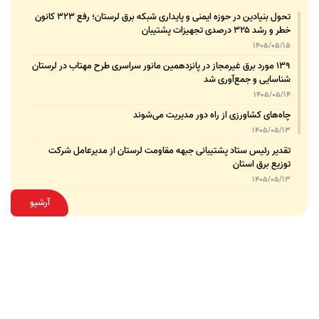
تحول بنیادین در حوزه ایمنی و پایداری شبکه برق لرستان؛ رفع ۳۲۳ کانون
خطر و رشد ۳۲۵ درصدی تجهیزات پشتیبان
1405/05/15
۱۳۹ مورد برق غیرمجاز در پانزدهمین مانور سراسری طرح مهتاب در لرستان
شناسایی و جمع‌آوری شد
1405/05/14
چاه‌های کشاورزی از راه دور مدیریت می‌شوند
1405/05/13
تقدیر رئیس ستاد پشتیبانی جبهه مقاومت لرستان از مدیرعامل شرکت
توزیع برق استان
1405/05/13
قدردانی مسئول عتبات عالیات وزارت نیرو از مدیرعامل شرکت توزیع نیروی
آرشیو
برق استان لرستان
1405/05/12
عقد تفاهم‌نامه همکاری میان شرکت توزیع نیروی برق استان لرستان و
پلیس امنیت اقتصادی فراجا
1405/05/11