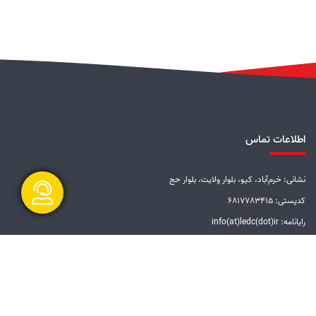
اطلاعات تماس
نشانی: خرم‌آباد، کیو، بلوار ولایت، بلوار حج
کدپستی: 6817783415
رایانامه: info(at)ledc(dot)ir
گفتگو آنلاین
تلفن: 5-33228001 (066)
دورنگار: 33201612 (066)