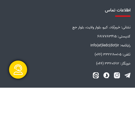
اطلاعات تماس
نشانی: خرم‌آباد، کیو، بلوار ولایت، بلوار حج
کدپستی: 6817783415
رایانامه: info(at)ledc(dot)ir
تلفن: 5-33228001 (066)
دورنگار: 33201612 (066)
گفتگو آنلاین
الزامات قانونی
بیانیه توافق سطح خدمات
بیانیه حفظ حریم خصوصی
دستورالعمل بروزرسانی
مالکیت معنوی و حق انتشار
امنیت اطلاعات
سامانه شفاف