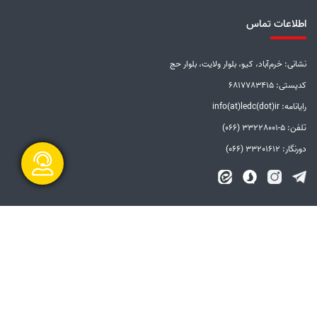
اطلاعات تماس
نشانی: خرم‌آباد، کیو، بلوار ولایت، بلوار حج
کدپستی: 6817783415
رایانامه: info(at)ledc(dot)ir
تلفن: 5-33228001 (066)
دورنگار: 33201612 (066)
گفتگو آنلاین
الزامات قانونی
بیانیه توافق سطح خدمات
بیانیه حفظ حریم خصوصی
دستورالعمل بروزرسانی
مالکیت معنوی و حق انتشار
امنیت اطلاعات
سامانه شفاف