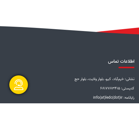
اطلاعات تماس
نشانی: خرم‌آباد، کیو، بلوار ولایت، بلوار حج
کدپستی: 6817783415
رایانامه: info(at)ledc(dot)ir
گفتگو آنلاین
تلفن: 5-33228001 (066)
دورنگار: 33201612 (066)