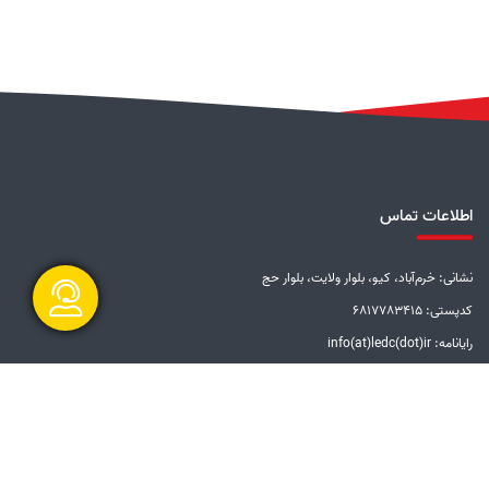
اطلاعات تماس
نشانی: خرم‌آباد، کیو، بلوار ولایت، بلوار حج
کدپستی: 6817783415
رایانامه: info(at)ledc(dot)ir
گفتگو آنلاین
تلفن: 5-33228001 (066)
دورنگار: 33201612 (066)