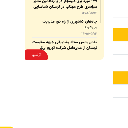
۱۳۹ مورد برق غیرمجاز در پانزدهمین مانور
سراسری طرح مهتاب در لرستان شناسایی
و جمع‌آوری شد
1405/05/14
چاه‌های کشاورزی از راه دور مدیریت
می‌شوند
1405/05/13
تقدیر رئیس ستاد پشتیبانی جبهه مقاومت
لرستان از مدیرعامل شرکت توزیع برق
استان
1405/05/13
آرشیو
قدردانی مسئول عتبات عالیات وزارت نیرو
از مدیرعامل شرکت توزیع نیروی برق
استان لرستان
1405/05/12
عقد تفاهم‌نامه همکاری میان شرکت
توزیع نیروی برق استان لرستان و پلیس
امنیت اقتصادی فراجا
1405/05/11