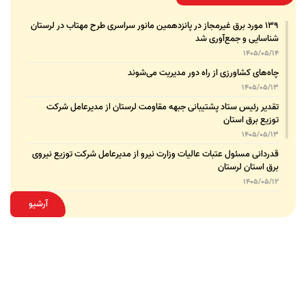
۱۳۹ مورد برق غیرمجاز در پانزدهمین مانور سراسری طرح مهتاب در لرستان
شناسایی و جمع‌آوری شد
1405/05/14
چاه‌های کشاورزی از راه دور مدیریت می‌شوند
1405/05/13
تقدیر رئیس ستاد پشتیبانی جبهه مقاومت لرستان از مدیرعامل شرکت
توزیع برق استان
1405/05/13
قدردانی مسئول عتبات عالیات وزارت نیرو از مدیرعامل شرکت توزیع نیروی
برق استان لرستان
1405/05/12
عقد تفاهم‌نامه همکاری میان شرکت توزیع نیروی برق استان لرستان و
آرشیو
پلیس امنیت اقتصادی فراجا
1405/05/11
بهبود شاخص‌های برق لرستان حاصل مدیریت هدفمند و برنامه‌ریزی‌شده
است
1405/05/08