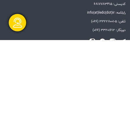
کدپستی: 6817783415
رایانامه: info(at)ledc(dot)ir
تلفن: 5-33228001 (066)
دورنگار: 33201612 (066)
گفتگو آنلاین
الزامات قانونی
بیانیه توافق سطح خدمات
بیانیه حفظ حریم خصوصی
دستورالعمل بروزرسانی
مالکیت معنوی و حق انتشار
امنیت اطلاعات
سامانه شفاف
ارسال و شروع
پیوندها
دفتر مقام معظم رهبری
ریاست جمهوری
وزارت نیرو
توانیر