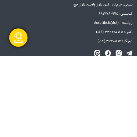
نشانی: خرم‌آباد، کیو، بلوار ولایت، بلوار حج
کدپستی: 6817783415
رایانامه: info(at)ledc(dot)ir
تلفن: 5-33228001 (066)
دورنگار: 33201612 (066)
گفتگو آنلاین
الزامات قانونی
بیانیه توافق سطح خدمات
بیانیه حفظ حریم خصوصی
دستورالعمل بروزرسانی
مالکیت معنوی و حق انتشار
امنیت اطلاعات
سامانه شفاف
ارسال و شروع
پیوندها