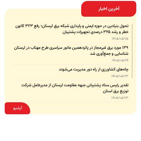
آخرین اخبار
تحول بنیادین در حوزه ایمنی و پایداری شبکه برق لرستان؛ رفع ۳۲۳ کانون
خطر و رشد ۳۲۵ درصدی تجهیزات پشتیبان
1405/05/15
۱۳۹ مورد برق غیرمجاز در پانزدهمین مانور سراسری طرح مهتاب در لرستان
شناسایی و جمع‌آوری شد
1405/05/14
چاه‌های کشاورزی از راه دور مدیریت می‌شوند
1405/05/13
تقدیر رئیس ستاد پشتیبانی جبهه مقاومت لرستان از مدیرعامل شرکت
توزیع برق استان
1405/05/13
قدردانی مسئول عتبات عالیات وزارت نیرو از مدیرعامل شرکت توزیع نیروی
آرشیو
برق استان لرستان
1405/05/12
عقد تفاهم‌نامه همکاری میان شرکت توزیع نیروی برق استان لرستان و
پلیس امنیت اقتصادی فراجا