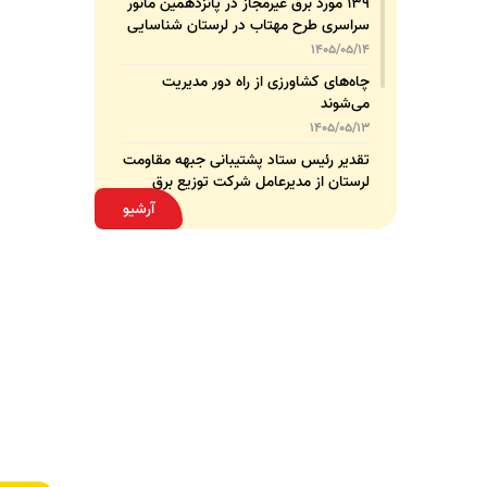
۱۳۹ مورد برق غیرمجاز در پانزدهمین مانور
سراسری طرح مهتاب در لرستان شناسایی
و جمع‌آوری شد
1405/05/14
چاه‌های کشاورزی از راه دور مدیریت
می‌شوند
1405/05/13
تقدیر رئیس ستاد پشتیبانی جبهه مقاومت
لرستان از مدیرعامل شرکت توزیع برق
استان
1405/05/13
آرشیو
قدردانی مسئول عتبات عالیات وزارت نیرو
از مدیرعامل شرکت توزیع نیروی برق
استان لرستان
1405/05/12
عقد تفاهم‌نامه همکاری میان شرکت
توزیع نیروی برق استان لرستان و پلیس
امنیت اقتصادی فراجا
1405/05/11