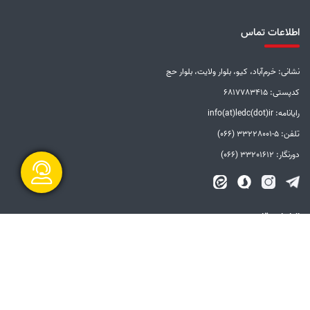
اطلاعات تماس
نشانی: خرم‌آباد، کیو، بلوار ولایت، بلوار حج
کدپستی: 6817783415
رایانامه: info(at)ledc(dot)ir
تلفن: 5-33228001 (066)
دورنگار: 33201612 (066)
گفتگو آنلاین
الزامات قانونی
بیانیه توافق سطح خدمات
بیانیه حفظ حریم خصوصی
دستورالعمل بروزرسانی
مالکیت معنوی و حق انتشار
امنیت اطلاعات
سامانه شفاف